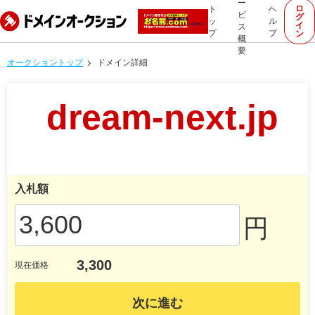
ー
ロ
ト
ヘ
ビ
グ
ッ
ル
イ
ス
プ
プ
ン
概
要
オークショントップ
ドメイン詳細
dream-next.jp
入札額
円
3,300
現在価格
次に進む